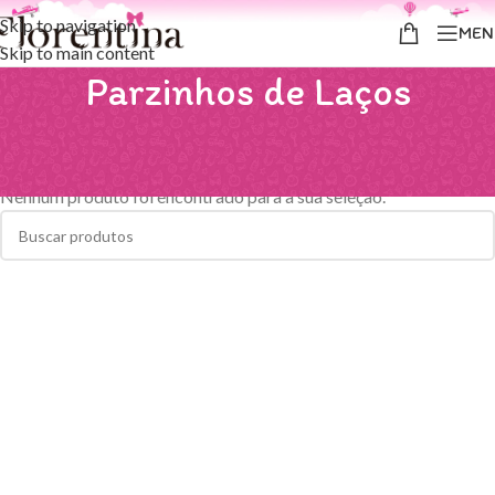
Skip to navigation
MEN
Skip to main content
Parzinhos de Laços
Início
/
Parzinhos de Laços
Nenhum produto foi encontrado para a sua seleção.