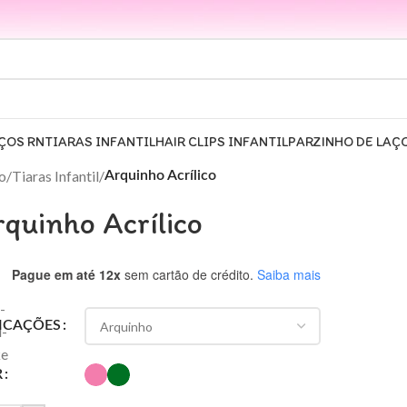
ÇOS RN
TIARAS INFANTIL
HAIR CLIPS INFANTIL
PARZINHO DE LAÇ
io
/
Tiaras Infantil
/
Arquinho Acrílico
quinho Acrílico
Pague em até 12x
sem cartão de crédito.
Saiba mais
ICAÇÕES
R