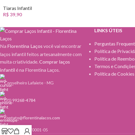
Tiaras Infantil
R$
39,90
LINKS ÚTEIS
Perguntas Frequent
Na
você vai encontrar
Florentina Laços
Política de Privaci
laços infantil feitos artesanalmente com
Política de Reembo
muita criatividade.
Comprar laços
Termos e Condiçõe
é na Florentina Laços.
infantil
Política de Cookies
Conselheiro Lafaiete - MG
(31) 99268-4784
contato@florentinalacos.com
NPJ: 24.759.745/0001-­05