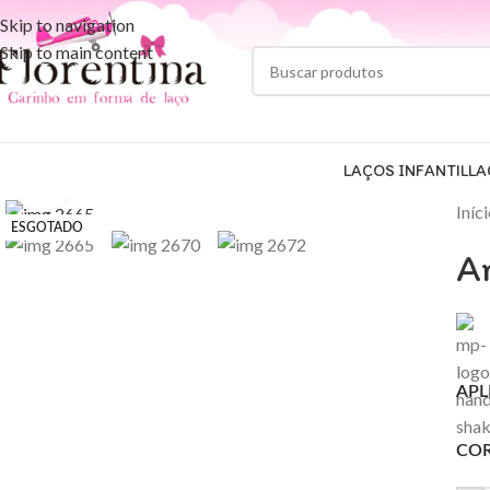
Skip to navigation
Skip to main content
LAÇOS INFANTIL
LA
Clique para ampliar
Iníc
ESGOTADO
Ar
APL
CO