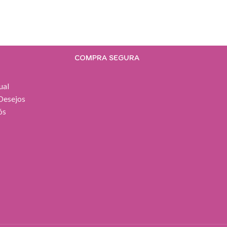
COMPRA SEGURA
ual
 Desejos
ós