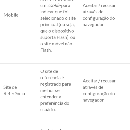
um
cookie
para
Aceitar / recusar
indicar que foi
através de
Mobile
selecionado o site
configuração do
principal (ou seja,
navegador
que o dispositivo
suporta Flash), ou
o site móvel não-
Flash.
O site de
referência é
Aceitar / recusar
registrado para
Site de
através de
melhor se
Referência
configuração do
entender a
navegador
preferência do
usuário.