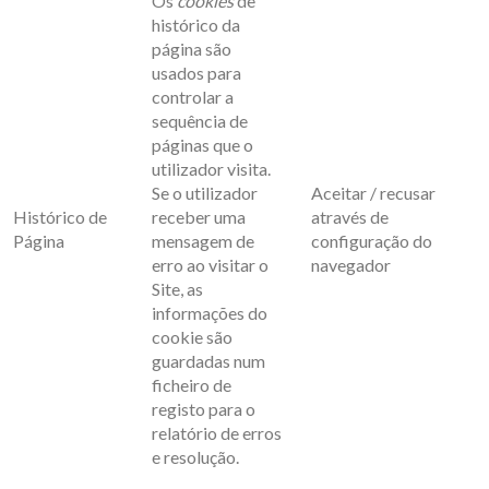
Os
cookies
de
histórico da
página são
usados para
controlar a
sequência de
páginas que o
utilizador visita.
Se o utilizador
Aceitar / recusar
Histórico de
receber uma
através de
Página
mensagem de
configuração do
erro ao visitar o
navegador
Site, as
informações do
cookie são
guardadas num
ficheiro de
registo para o
relatório de erros
e resolução.