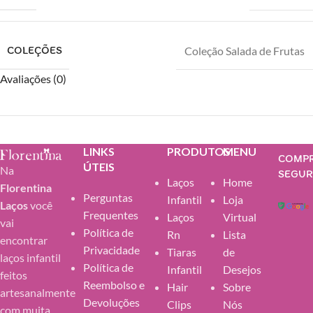
COLEÇÕES
Coleção Salada de Frutas
Avaliações (0)
LINKS
PRODUTOS
MENU
COMP
ÚTEIS
Na
SEGU
Laços
Home
Florentina
Perguntas
Infantil
Loja
Laços
você
Frequentes
Laços
Virtual
vai
Política de
Rn
Lista
encontrar
Privacidade
Tiaras
de
laços infantil
Política de
Infantil
Desejos
feitos
Reembolso e
Hair
Sobre
artesanalmente
Devoluções
Clips
Nós
com muita