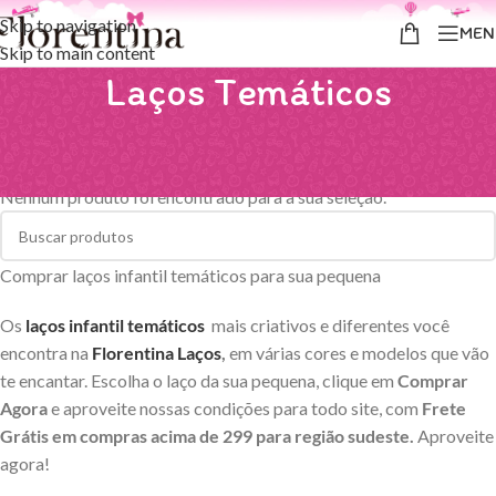
Skip to navigation
MEN
Skip to main content
Laços Temáticos
Início
/
Laços Temáticos
Nenhum produto foi encontrado para a sua seleção.
Comprar laços infantil temáticos para sua pequena
Os
laços infantil temáticos
mais criativos e diferentes você
encontra na
Florentina Laços
,
em várias cores e modelos que vão
te encantar. Escolha o laço da sua pequena, clique em
Comprar
Agora
e aproveite nossas condições para todo site, com
Frete
Grátis em compras acima de 299 para região sudeste.
Aproveite
agora!